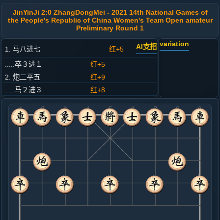
JinYinJi 2:0 ZhangDongMei - 2021 14th National Games of
the People's Republic of China Women's Team Open amateur
Preliminary Round 1
variation
AI支招
1. 马八进七
红+5
.....卒３进１
红+5
2. 炮二平五
红+9
.....马２进３
红+8
3. 马二进三
红+4
.....马８进７
红+5
4. 车一平二
红+7
.....车９平８
红+6
5. 兵三进一
红+4
.....象３进５
红+5
砲８进４
6. 炮八进四
红+9
.....马３进４
红+43
马３进２
7. 炮八平三
红+31
.....砲２平３
红+38