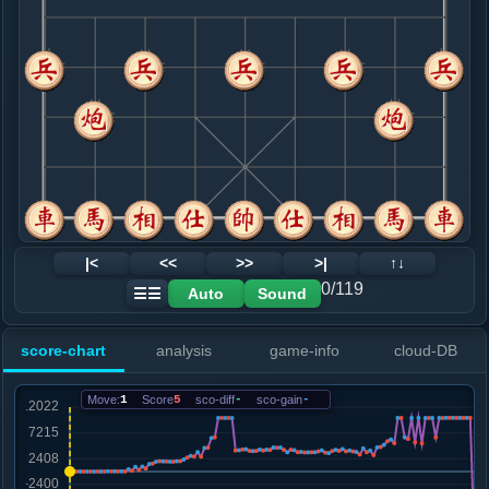
8. 车九平八
红+28
.....砲８进４
红+36
9. 兵三进一
红+26
.....马４进３
红+433
士６进５
10. 炮五平四
红+153
马三进四
.....卒１进１
红+872
马３退４
11. 相七进五
红+322
马三进四
.....士６进５
红+920
马３退４
12. 车八进四
红+568
马三进四
|<
<<
>>
>|
↑↓
.....卒１进１
红+1403
砲８退５
0/119
Auto
Sound
☰☰
13. 车八平二
红+1492
.....车８进５
红+1836
砲８平６
score-chart
analysis
game-info
cloud-DB
14. 马三进二
红+1930
.....马３进１
红+1902
Move:
1
Score
5
sco-diff
-
sco-gain
-
15. 车二进三
红+1879
.....马１进３
红+1843
16. 帅五进一
红+1831