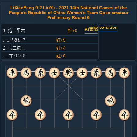
LiXiaoFang 0:2 LiuYu - 2021 14th National Games of the
People's Republic of China Women's Team Open amateur
Preliminary Round 6
variation
AI支招
1. 炮二平六
红+6
.....马８进７
红+5
2. 马二进三
红+4
.....车９平８
红+8
3. 车一平二
红+5
.....卒７进１
红+3
4. 车二进四
红+0
.....砲８平９
红+3
5. 车二平四
红+2
.....车８进８
红+11
砲２平４
6. 仕四进五
红+12
马八进七
.....马７进８
红+5
7. 马八进七
红+15
.....砲２平７
红+11
马８进９