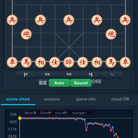
8. 炮八进六
黑+3
兵七进一
.....象３进５
黑+3
车１进２
9. 车九平八
黑+36
相七进五
.....士４进５
红+37
卒７进１
10. 相七进五
红+0
兵七进一
.....车８退１
红+2
马８进７
11. 车八进四
黑+12
兵七进一
.....马８进９
红+53
马８进７
12. 车四平二
黑+17
马三退四
|<
<<
>>
>|
↑↓
.....车８退２
黑+16
0/66
Auto
Sound
☰☰
13. 车八平二
黑+12
.....马９进７
黑+17
score-chart
analysis
game-info
cloud-DB
14. 炮六平三
黑+15
.....车１进２
黑+9
砲７进４
Move:
1
Score
6
sco-diff
-
sco-gain
-
15. 炮八退二
黑+12
炮八退八
.....马２进３
黑+4
马２进４
16. 车二进二
黑+10
车二平五