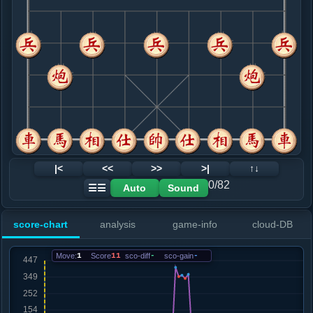
8. 相三进五
红+16
.....砲８进１
红+13
9. 车八退二
红+27
.....砲８进１
红+24
10. 兵三进一
红+32
马七进六
.....卒７进１
红+27
11. 相五进三
红+27
.....卒３进１
红+16
12. 兵七进一
红+27
|<
<<
>>
>|
↑↓
.....象５进３
红+17
0/82
Auto
Sound
☰☰
13. 相三退五
红+20
车八平七
.....象３退５
红+93
马３进２
score-chart
analysis
game-info
cloud-DB
14. 马三进四
红+9
马七进六
.....车６进３
红+24
马３进２
Move:
1
Score
11
sco-diff
-
sco-gain
-
15. 车一平三
红+17
炮二平四
.....马３进２
红+16
16. 车八平七
红+13