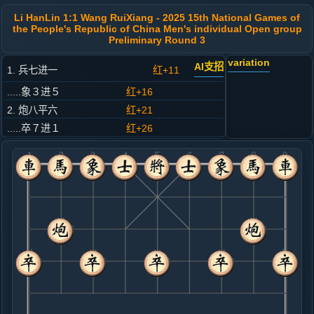
Li HanLin 1:1 Wang RuiXiang - 2025 15th National Games of
the People's Republic of China Men's individual Open group
Preliminary Round 3
variation
AI支招
1. 兵七进一
红+11
.....象３进５
红+16
2. 炮八平六
红+21
.....卒７进１
红+26
3. 马八进七
红+17
.....马２进３
红+15
4. 车九平八
红+20
.....车１平２
红+16
5. 马二进三
红+8
.....马８进７
红+11
6. 车一进一
红+18
马七进六
.....车９进１
红+20
砲２进４
7. 车八进六
红+14
车一平四
.....车９平６
红+20
车９平４