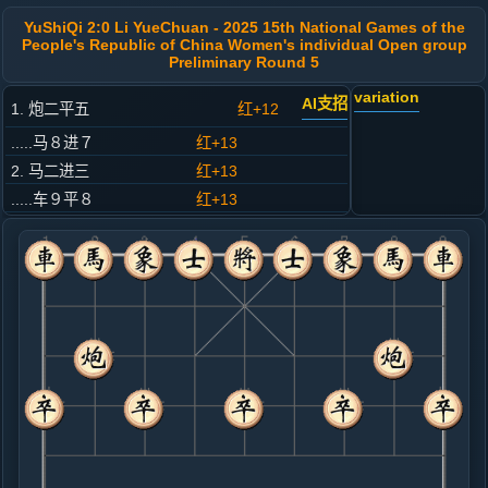
YuShiQi 2:0 Li YueChuan - 2025 15th National Games of the
People's Republic of China Women's individual Open group
Preliminary Round 5
variation
AI支招
1. 炮二平五
红+12
.....马８进７
红+13
2. 马二进三
红+13
.....车９平８
红+13
3. 车一平二
红+12
.....马２进３
红+18
4. 兵七进一
红+7
.....卒７进１
红+11
5. 车二进六
红+4
.....马７进６
红+9
6. 马八进七
红+9
.....卒７进１
红+16
车１进１
7. 车二平四
红+20
车二退一
.....马６进８
红+27
马６进７