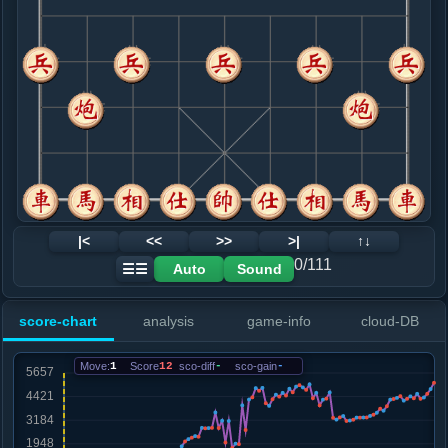
8. 马七进六
红+1
兵三进一
.....卒７进１
红+1
9. 马三退五
黑+10
.....砲８平５
红+20
车１进１
10. 马五进七
红+0
.....砲５平７
红+44
士４进５
11. 相三进一
红+5
.....象７进５
红+25
士４进５
12. 车九进一
红+30
|<
<<
>>
>|
↑↓
.....车１进１
红+20
0/111
Auto
Sound
☰☰
13. 车九平二
红+0
炮八进一
.....车１平８
红+0
score-chart
analysis
game-info
cloud-DB
14. 相一进三
红+0
.....砲７平９
红+16
砲２进１
Move:
1
Score
12
sco-diff
-
sco-gain
-
15. 马六进四
红+11
.....卒７进１
红+325
马８进７
16. 车二进二
红+51
马七进六