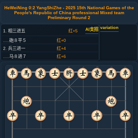
HeWeiNing 0:2 YangShiZhe - 2025 15th National Games of the
People's Republic of China professional Mixed team
Preliminary Round 2
variation
AI支招
1. 相三进五
红+5
.....砲８平５
红+0
2. 兵三进一
红+4
.....马８进７
红+6
3. 马二进三
红+7
.....车９平８
红+8
4. 炮二进二
红+3
.....车８进４
红+7
5. 马八进七
红+8
.....卒７进１
红+7
砲２平４
6. 兵三进一
红+11
.....车８平７
红+6
7. 炮二平三
红+6
.....马７进６
红+5
马７进８