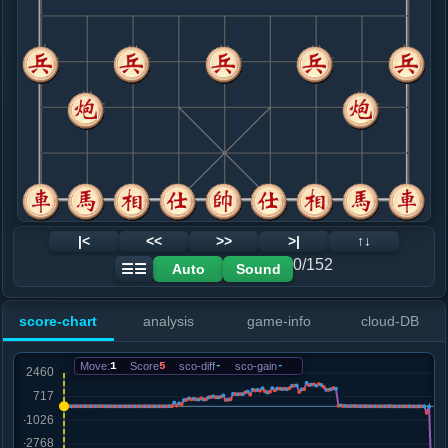
8. 兵七进一
红+7
车一平三
.....砲５平７
红+14
卒３进１
9. 炮三进三
红+5
炮八进三
.....车７退２
红+4
10. 马三进四
红+2
.....砲２平６
红+3
11. 马四进六
黑+1
车九进一
.....象３进５
红+0
车１进１
12. 车一平三
红+0
车九进一
|<
<<
>>
>|
↑↓
.....车７进７
红+0
0/152
Auto
Sound
☰☰
13. 相五退三
黑+1
.....马２进１
红+1
士４进５
score-chart
analysis
game-info
cloud-DB
14. 相七进五
红+0
.....士４进５
红+0
车１平３
Move:
1
Score
5
sco-diff
-
sco-gain
-
15. 仕六进五
红+0
.....卒３进１
红+2
车１平３
16. 兵七进一
红+2