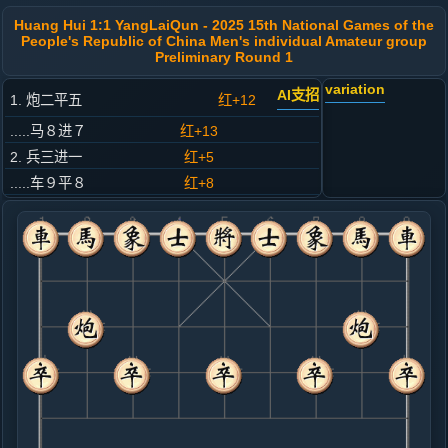
Huang Hui 1:1 YangLaiQun - 2025 15th National Games of the
People's Republic of China Men's individual Amateur group
Preliminary Round 1
variation
AI支招
1. 炮二平五
红+12
.....马８进７
红+13
2. 兵三进一
红+5
.....车９平８
红+8
3. 马二进三
红+9
.....砲８平９
红+12
4. 马八进七
红+7
.....卒３进１
红+6
5. 炮八平九
红+3
.....马２进３
红+1
6. 车九平八
红+2
.....车１平２
红+0
7. 车八进四
红+2
车八进六
.....砲２平１
黑+1