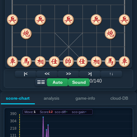
8. 车八进五
红+1
.....马３退２
红+5
9. 炮九进四
红+4
.....象７进５
红+28
马２进３
10. 车一进一
红+25
.....车８进４
红+20
11. 车一平八
红+5
兵五进一
.....马２进３
红+7
12. 炮九平七
黑+3
车八进六
|<
<<
>>
>|
↑↓
.....卒７进１
黑+3
0/140
Auto
Sound
☰☰
13. 车八进三
黑+5
.....马７进６
红+2
砲１退１
score-chart
analysis
game-info
cloud-DB
14. 马三进四
红+0
.....卒７进１
红+11
砲１进２
Move:
1
Score
12
sco-diff
-
sco-gain
-
15. 马四进六
红+8
.....车８平７
红+354
士６进５
16. 兵七进一
红+28
马六进七