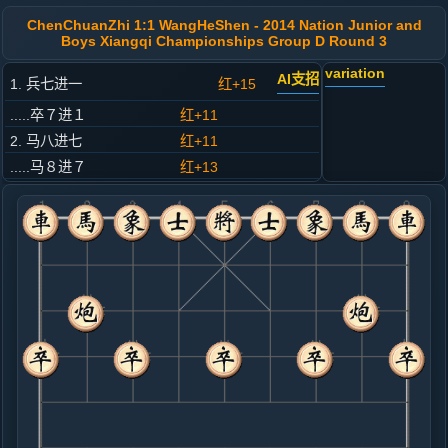
ChenChuanZhi 1:1 WangHeShen - 2014 Nation Junior and
Boys Xiangqi Championships Group D Round 3
variation
AI支招
1. 兵七进一
红+15
.....卒７进１
红+11
2. 马八进七
红+11
.....马８进７
红+13
3. 炮二平六
红+2
.....车９平８
红+3
4. 马二进三
红+2
.....象３进５
红+20
5. 车一平二
红+11
.....砲８进４
红+9
6. 仕六进五
黑+40
炮八平九
.....马２进３
黑+3
砲８平５
7. 相七进五
黑+1
.....砲２进４
黑+1