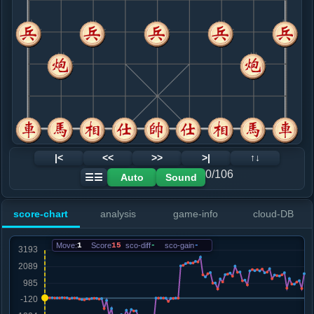
8. 马七进六
黑+66
兵五进一
.....砲２平７
黑+97
9. 车九平八
黑+119
.....车１平２
黑+46
砲８平５
10. 炮八进四
黑+67
炮八进六
.....卒３进１
黑+25
砲８平５
11. 兵七进一
黑+16
.....象５进３
黑+20
12. 炮六平七
黑+65
兵五进一
|<
<<
>>
>|
↑↓
.....马３进４
黑+34
0/106
Auto
Sound
☰☰
13. 炮七进二
黑+699
兵五进一
.....砲８进２
黑+154
车２进２
score-chart
analysis
game-info
cloud-DB
14. 相五退七
黑+1154
仕五退六
.....砲８平６
黑+698
象３退５
Move:
1
Score
15
sco-diff
-
sco-gain
-
15. 仕五进四
黑+1763
仕五退六
.....车８进９
黑+1817
16. 马三退二
黑+1868
.....砲６平８
黑+1114
象３退５