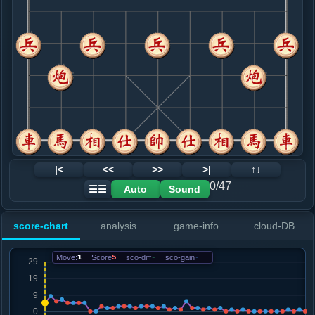
8. 炮八退一
红+3
炮二进六
.....砲５进１
红+3
9. 炮八进一
红+2
.....砲５退１
红+3
10. 炮八退一
红+3
炮二进六
.....砲５进１
红+3
11. 炮八进一
红+2
.....砲５退１
红+3
12. 炮二进六
红+1
|<
<<
>>
>|
↑↓
.....车９平８
红+2
0/47
Auto
Sound
☰☰
13. 车一平二
红+1
.....砲４进５
红+6
车２进１
score-chart
analysis
game-info
cloud-DB
14. 炮二平七
红+2
炮二平三
.....砲４平９
红+2
Move:
1
Score
5
sco-diff
-
sco-gain
-
15. 车二进九
红+1
.....马７退８
红+2
16. 相五退三
红+1
炮八平五