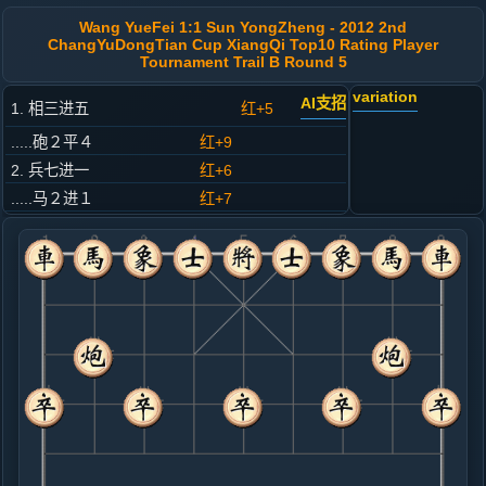
Wang YueFei 1:1 Sun YongZheng - 2012 2nd
ChangYuDongTian Cup XiangQi Top10 Rating Player
Tournament Trail B Round 5
variation
AI支招
1. 相三进五
红+5
.....砲２平４
红+9
2. 兵七进一
红+6
.....马２进１
红+7
3. 马八进七
红+5
.....车１平２
红+5
4. 车九平八
红+5
.....砲８平５
红+5
5. 炮八进四
红+0
.....马８进７
红+0
6. 马二进一
红+3
炮二平四
.....马１退３
红+2
7. 炮八进二
红+2
.....砲５退１
红+3