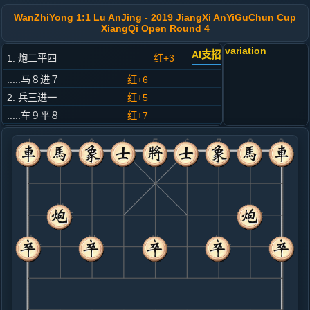
WanZhiYong 1:1 Lu AnJing - 2019 JiangXi AnYiGuChun Cup
XiangQi Open Round 4
variation
AI支招
1. 炮二平四
红+3
.....马８进７
红+6
2. 兵三进一
红+5
.....车９平８
红+7
3. 马二进三
红+8
.....卒３进１
红+8
4. 车一平二
红+9
.....马２进３
红+11
5. 马八进七
红+9
.....砲８进４
红+13
象７进５
6. 相七进五
红+6
马三进四
.....马３进４
红+3
7. 兵七进一
黑+124
炮八进三
.....卒３进１
黑+81