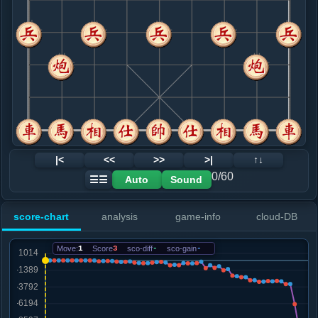
8. 相五进七
黑+73
.....砲２平５
黑+82
9. 仕六进五
黑+162
.....车１平２
黑+206
10. 车九平六
黑+188
.....马４进５
黑+144
11. 马七进五
黑+301
.....砲５进４
黑+355
12. 炮四平五
黑+391
相七退五
|<
<<
>>
>|
↑↓
.....砲５退２
黑+378
0/60
Auto
Sound
☰☰
13. 炮八平七
黑+307
.....象３进５
黑+227
砲８平７
score-chart
analysis
game-info
cloud-DB
14. 马三进五
黑+203
.....车２进６
黑+281
Move:
1
Score
3
sco-diff
-
sco-gain
-
15. 马五进六
黑+684
马五进四
.....砲５平８
黑+616
士６进５
16. 车二平一
黑+673
.....砲８平１
黑+366
砲８平５