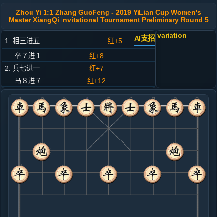
Zhou Yi 1:1 Zhang GuoFeng - 2019 YiLian Cup Women's
Master XiangQi Invitational Tournament Preliminary Round 5
variation
AI支招
1. 相三进五
红+5
.....卒７进１
红+8
2. 兵七进一
红+7
.....马８进７
红+12
3. 马八进七
红+12
.....象３进５
红+16
4. 马二进四
红+6
.....马２进４
红+6
5. 车一平三
红+4
.....车１平３
红+5
卒３进１
6. 兵三进一
红+7
.....卒７进１
红+4
7. 车三进四
红+5
.....卒３进１
红+5