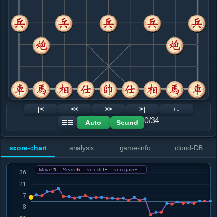
8. 兵七进一
红+4
车九进一
.....车３进４
红+4
9. 马七进八
红+3
车九进一
.....马７进６
红+4
砲２进５
10. 车九进一
红+1
.....车９进１
红+5
11. 车九平六
红+1
马八进九
.....砲８平６
红+3
砲２进５
12. 炮八进五
黑+17
马八进九
|<
<<
>>
>|
↑↓
.....马４进２
黑+14
0/34
Auto
Sound
☰☰
13. 车三进二
黑+14
.....车９平４
黑+3
车９平８
score-chart
analysis
game-info
cloud-DB
14. 车六进七
黑+4
.....马２退４
黑+1
Move:
1
Score
5
sco-diff
-
sco-gain
-
15. 车三平四
黑+3
.....车３平２
黑+2
砲６平９
16. 马八退七
黑+3
.....士４进５
红+0
卒９进１