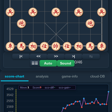
8. 车九平八
红+6
车九进一
.....车２进６
红+8
9. 炮八退一
红+12
.....士６进５
红+25
砲８进２
10. 炮八平五
红+15
兵五进一
.....车２进３
红+18
11. 马七退八
红+12
.....砲８进１
红+242
砲８进２
12. 兵五进一
红+509
|<
<<
>>
>|
↑↓
.....车９平６
红+1393
卒５进１
0/46
Auto
Sound
☰☰
13. 兵五平四
红+1306
.....马３进４
红+1853
砲８进１
score-chart
analysis
game-info
cloud-DB
14. 车四平六
红+1888
.....马４退３
红+2065
砲８平６
Move:
1
Score
9
sco-diff
-
sco-gain
-
15. 马三进五
红+2070
.....砲８平７
红+2472
砲８进３
16. 车六平二
红+2456
炮五平四
.....砲８退１
红+2523