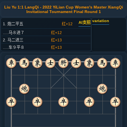
Liu Yu 1:1 LangQi - 2022 YiLian Cup Women's Master XiangQi
Invitational Tournament Final Round 1
variation
AI支招
1. 炮二平五
红+12
.....马８进７
红+12
2. 马二进三
红+13
.....车９平８
红+13
3. 车一平二
红+12
.....卒７进１
红+13
4. 车二进六
红+9
.....马２进３
红+7
5. 兵七进一
红+4
.....马７进６
红+9
6. 马八进七
红+9
.....车１进１
红+5
7. 兵五进一
红+15
炮八平九
.....卒７进１
红+7