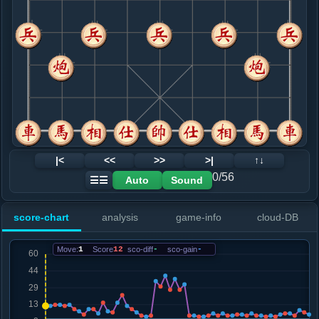
8. 车二平四
红+6
.....卒７进１
红+15
9. 兵五进一
红+22
.....卒７进１
红+12
10. 兵五进一
红+9
车四退一
.....士４进５
红+6
11. 车四退一
红+3
.....车１平４
红+2
12. 兵五平四
红+3
兵七进一
|<
<<
>>
>|
↑↓
.....砲８平５
红+35
象７进５
0/56
Auto
Sound
☰☰
13. 仕六进五
红+30
.....车８进６
红+40
score-chart
analysis
game-info
cloud-DB
14. 兵四进一
红+27
.....车８平３
红+37
Move:
1
Score
12
sco-diff
-
sco-gain
-
15. 兵四平五
红+27
.....砲２平５
红+32
16. 车九进二
红+3
马七退六
.....卒７平６
红+3