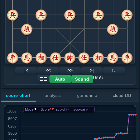
8. 炮八平九
红+20
马七进六
.....车１平８
红+17
车１平４
9. 车八进五
红+18
.....车８进４
红+30
10. 车八平三
红+22
.....车８平３
红+17
11. 炮五平四
红+30
.....砲８平５
红+38
12. 马七进五
红+29
|<
<<
>>
>|
↑↓
.....砲５进４
红+38
0/55
Auto
Sound
☰☰
13. 炮四平五
红+23
.....车８进９
红+34
score-chart
analysis
game-info
cloud-DB
14. 马三退二
红+23
.....马３退５
红+25
Move:
1
Score
12
sco-diff
-
sco-gain
-
15. 马二进三
红+25
.....砲５退２
红+133
砲５退１
16. 马三进五
红+103
.....车３进１
红+465
砲５进３