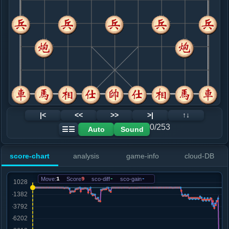
8. 车九平六
红+7
.....砲８进４
红+8
9. 马三进四
黑+1
车六进五
.....砲８平３
红+6
10. 车二进九
黑+1
.....砲３进３
红+24
11. 仕六进五
红+15
.....马７退８
红+3
12. 车六进五
红+9
|<
<<
>>
>|
↑↓
.....马２进１
红+9
0/253
Auto
Sound
☰☰
13. 炮七平六
红+0
炮七退一
.....砲２进２
红+2
score-chart
analysis
game-info
cloud-DB
14. 车六退三
红+0
.....马１退３
红+1
Move:
1
Score
9
sco-diff
-
sco-gain
-
15. 车六平七
红+0
车六平八
.....砲３平１
红+0
16. 马九退七
红+0
.....砲１退３
红+0