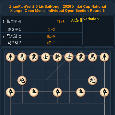
ZhaoPanWei 2:0 LiuBaiHong - 2026 Xintai Cup National
Xiangqi Open Men's Individual Open Section Round 6
variation
AI支招
1. 炮二平四
红+3
.....砲２平５
红+2
2. 马八进七
红+6
.....马２进３
红+7
3. 马二进三
红+0
.....马８进９
红+2
4. 车九平八
红+0
.....车１平２
红+2
5. 兵七进一
红+4
.....车２进４
红+2
6. 兵三进一
黑+1
仕四进五
.....卒９进１
红+0
7. 相三进五
红+0
.....马９进８
红+1
车９平８