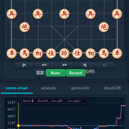
8. 仕四进五
红+0
.....车９进１
黑+1
9. 炮八平九
黑+2
.....车２进５
红+0
10. 马七退八
红+0
.....砲５进４
黑+3
11. 马八进七
黑+1
炮四进三
.....砲５退１
黑+1
12. 炮四进一
黑+8
炮四进三
|<
<<
>>
>|
↑↓
.....象３进５
黑+8
0/95
Auto
Sound
☰☰
13. 炮四平七
黑+27
车一平四
.....车９平４
黑+25
score-chart
analysis
game-info
cloud-DB
14. 车一平四
黑+77
炮七进三
.....车４进５
黑+73
Move:
1
Score
3
sco-diff
-
sco-gain
-
15. 炮七进三
黑+121
.....马８进９
黑+80
16. 马七进五
黑+530
炮七平三
.....马９进７
黑+13
卒９进１