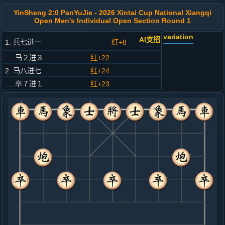
YinSheng 2:0 PanYuJie - 2026 Xintai Cup National Xiangqi
Open Men's Individual Open Section Round 1
variation
AI支招
1. 兵七进一
红+8
.....马２进３
红+22
2. 马八进七
红+24
.....卒７进１
红+23
3. 马二进一
红+16
.....马８进７
红+17
4. 炮二平四
红+1
.....车９平８
红+12
5. 车一平二
红+10
.....士６进５
红+148
砲２平１
6. 车二进六
红+144
.....砲８平９
红+130
7. 车二平三
红+102
车二进三
.....砲９退１
红+107