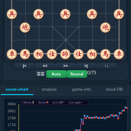
8. 炮八平九
红+34
相七进五
.....砲９平７
红+19
9. 车三平四
红+21
.....砲２进２
红+166
卒７进１
10. 车九平八
红+164
相七进五
.....车１平２
红+222
11. 相七进五
红+201
.....象７进５
红+269
12. 兵一进一
红+132
马七进六
|<
<<
>>
>|
↑↓
.....卒３进１
红+131
0/75
Auto
Sound
☰☰
13. 兵七进一
红+179
.....象５进３
红+178
score-chart
analysis
game-info
cloud-DB
14. 仕六进五
红+59
马七进六
.....象３退５
红+66
Move:
1
Score
8
sco-diff
-
sco-gain
-
15. 车四退二
红+26
马七进六
.....马７进８
红+251
车８进３
16. 车四平七
红+231
.....砲２平３
红+288