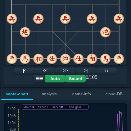
8. 炮二进五
红+143
炮八平七
.....砲２进３
红+166
砲２平８
9. 炮八退一
红+166
.....象３进５
红+144
马２进１
10. 炮八平五
红+210
.....车５平６
红+159
11. 马四进五
红+64
车九平八
.....马７进５
红+89
12. 炮五进五
红+0
车九平八
|<
<<
>>
>|
↑↓
.....士４进５
红+1
0/105
Auto
Sound
☰☰
13. 炮五退二
红+0
车九平八
.....车６平５
红+4
马２进４
score-chart
analysis
game-info
cloud-DB
14. 车九平八
红+10
.....车５退１
红+11
Move:
1
Score
4
sco-diff
-
sco-gain
-
15. 炮二退三
红+2
.....车５进１
红+8
车５退２
16. 车八进四
红+7