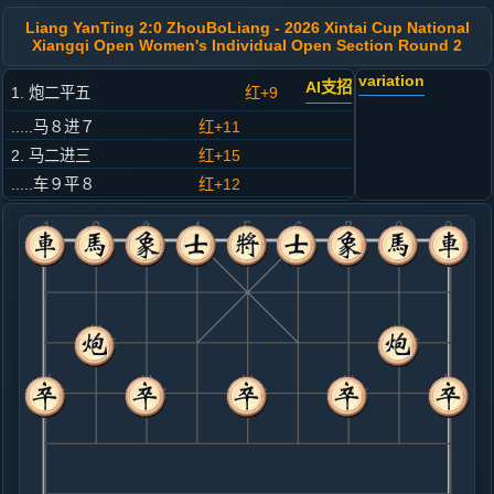
Liang YanTing 2:0 ZhouBoLiang - 2026 Xintai Cup National
Xiangqi Open Women's Individual Open Section Round 2
variation
AI支招
1. 炮二平五
红+9
.....马８进７
红+11
2. 马二进三
红+15
.....车９平８
红+12
3. 车一平二
红+11
.....马２进３
红+12
4. 兵三进一
红+8
.....卒３进１
红+9
5. 马八进九
红+7
.....砲８进４
红+85
象３进５
6. 车九进一
红+27
.....象３进５
红+46
7. 车九平六
红+6
炮八平七
.....士４进５
红+8