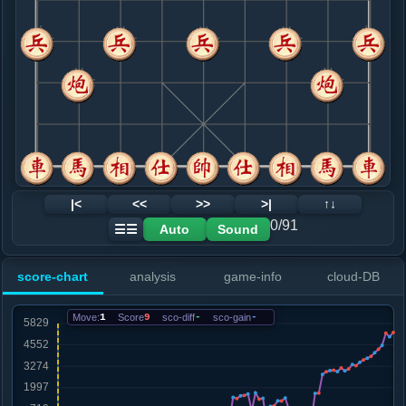
8. 炮八平七
红+11
.....马３进２
红+8
9. 车六进七
黑+26
车六进五
.....马２进１
红+8
车１平２
10. 车六平八
红+7
.....马１进３
红+10
11. 车八退一
红+8
.....卒３进１
红+8
12. 兵七进一
红+4
|<
<<
>>
>|
↑↓
.....车１平３
红+8
0/91
Auto
Sound
☰☰
13. 炮五平六
红+2
仕四进五
.....车３进５
红+5
马３退４
score-chart
analysis
game-info
cloud-DB
14. 相三进五
红+5
.....车３退１
红+8
Move:
1
Score
9
sco-diff
-
sco-gain
-
15. 仕四进五
红+7
.....卒１进１
红+6
砲８进１
16. 兵五进一
红+0
马九进八
.....卒１进１
红+5
砲８平４