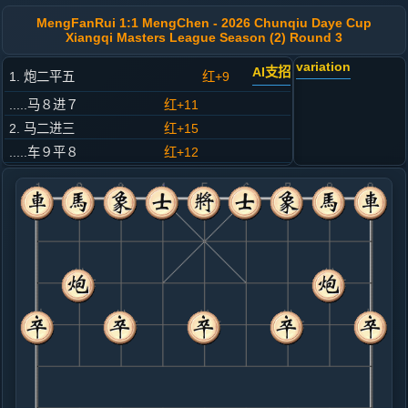
MengFanRui 1:1 MengChen - 2026 Chunqiu Daye Cup
Xiangqi Masters League Season (2) Round 3
variation
AI支招
1. 炮二平五
红+9
.....马８进７
红+11
2. 马二进三
红+15
.....车９平８
红+12
3. 兵七进一
红+6
.....卒７进１
红+11
4. 马八进七
红+8
.....马２进３
红+9
5. 车一进一
红+4
.....象３进５
红+2
砲２进４
6. 车一平四
红+5
车一平六
.....砲２进４
红+9
砲８平９
7. 兵五进一
红+7
.....砲８进４
红+28
士４进５