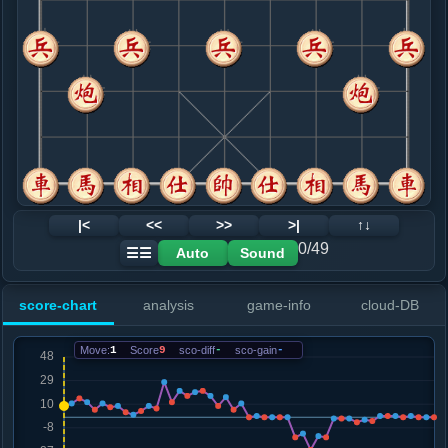
8. 车四进三
红+12
炮八退一
.....士４进５
红+21
车１进１
9. 炮八退一
红+17
.....砲８进１
红+20
10. 车四退一
红+21
.....砲２退２
红+17
11. 炮八平五
红+9
.....车１平４
红+16
12. 车九平八
红+6
|<
<<
>>
>|
↑↓
.....砲２平６
红+11
0/49
Auto
Sound
☰☰
13. 兵五进一
红+0
车八进七
.....砲８平５
红+1
score-chart
analysis
game-info
cloud-DB
14. 相七进五
红+0
.....卒５进１
红+0
Move:
1
Score
9
sco-diff
-
sco-gain
-
15. 车四进一
红+0
.....车８进３
红+0
16. 马七进六
黑+16
兵三进一
.....卒５进１
黑+13