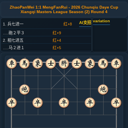
ZhaoPanWei 1:1 MengFanRui - 2026 Chunqiu Daye Cup
Xiangqi Masters League Season (2) Round 4
variation
AI支招
1. 兵七进一
红+8
.....砲２平３
红+9
2. 相七进五
红+4
.....马２进１
红+5
3. 马八进七
红+1
.....车１平２
红+4
4. 马七进六
红+1
.....马８进７
红+2
5. 兵三进一
黑+1
.....车２进４
红+1
6. 仕六进五
黑+1
炮八平六
.....砲３平４
黑+2
7. 炮八平六
黑+3
.....卒７进１
黑+1