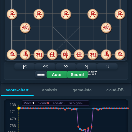
8. 兵三进一
黑+2
.....车２平７
黑+2
9. 炮二平四
红+1
马二进一
.....车９平８
红+1
10. 车一进二
红+0
.....砲４进５
红+1
11. 炮四平六
红+1
.....砲８进６
红+3
12. 车九平八
红+2
|<
<<
>>
>|
↑↓
.....车８进５
红+2
0/67
Auto
Sound
☰☰
13. 马六退七
黑+13
马六退四
.....象７进５
黑+12
卒１进１
score-chart
analysis
game-info
cloud-DB
14. 车八进七
黑+7
兵九进一
.....卒１进１
黑+6
Move:
1
Score
8
sco-diff
-
sco-gain
-
15. 炮六进六
黑+61
车一平四
.....马７进６
黑+3
车７平４
16. 车一平四
黑+4
.....车８退４
黑+5