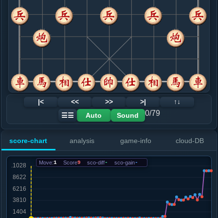
.....象５进７
红+66
9. 相七进五
红+46
马三进四
.....马７进６
红+226
象７退５
10. 仕六进五
红+98
马三进四
.....象７退５
红+90
11. 车二进五
红+68
马三进四
.....马６进７
红+84
12. 车二退二
红+62
|<
<<
>>
>|
↑↓
.....马７退６
红+80
0/79
Auto
Sound
☰☰
13. 马三进四
红+108
.....卒３进１
红+117
score-chart
analysis
game-info
cloud-DB
14. 兵七进一
红+88
.....象５进３
红+79
Move:
1
Score
9
sco-diff
-
sco-gain
-
15. 炮八平七
红+110
.....象３退５
红+117
16. 车二进二
红+137
.....马６退７
红+97