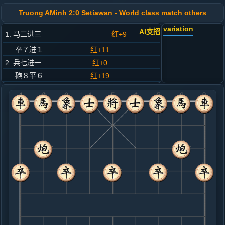
Truong AMinh 2:0 Setiawan - World class match others
variation
AI支招
1. 马二进三
红+9
.....卒７进１
红+11
2. 兵七进一
红+0
.....砲８平６
红+19
3. 车一平二
红+13
.....马８进７
红+27
4. 炮二平一
红+8
.....马２进３
红+19
5. 马八进七
红+13
.....士４进５
红+30
马７进６
6. 炮八进二
红+52
马七进六
.....象３进５
红+60
车９平８
7. 兵三进一
红+64
.....车１平４
红+59
8. 兵三进一
红+65