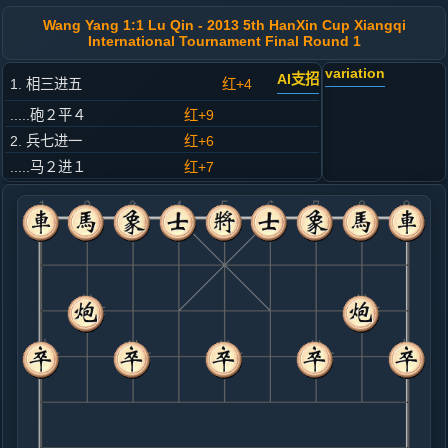
Wang Yang 1:1 Lu Qin - 2013 5th HanXin Cup Xiangqi
International Tournament Final Round 1
variation
AI支招
1. 相三进五
红+4
.....砲２平４
红+9
2. 兵七进一
红+6
.....马２进１
红+7
3. 马八进七
红+5
.....车１平２
红+5
4. 车九平八
红+5
.....砲８平５
红+5
5. 炮八进四
红+0
.....马８进７
红+0
6. 马二进一
红+3
炮二平四
.....车９平８
红+8
马１退３
7. 车一平二
红+6
.....马１退３
红+2