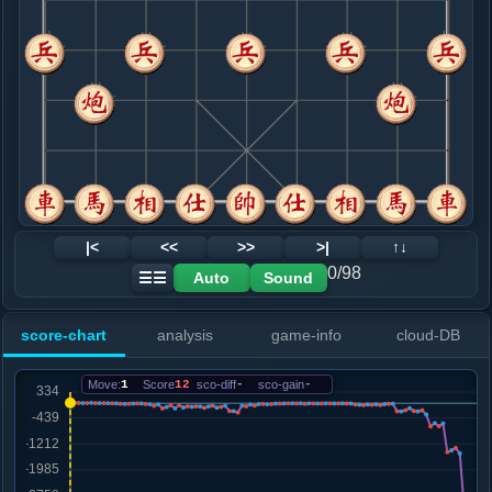
8. 车九平八
黑+15
炮八平七
.....车２进５
黑+9
马８进７
9. 炮五平一
黑+5
.....马２进４
黑+7
10. 车二进四
黑+23
炮八平四
.....卒３进１
黑+28
11. 车二平七
黑+77
炮八平四
.....马８进９
黑+35
砲８平７
12. 兵三进一
黑+153
炮八平四
|<
<<
>>
>|
↑↓
.....卒７进１
黑+113
0/98
Auto
Sound
☰☰
13. 马三进四
黑+62
.....卒３进１
黑+151
score-chart
analysis
game-info
cloud-DB
14. 车七退二
黑+60
.....车２退３
黑+126
Move:
1
Score
12
sco-diff
-
sco-gain
-
15. 炮一退一
黑+93
.....卒７进１
黑+103
16. 马四进六
黑+92
.....车２平４
黑+95