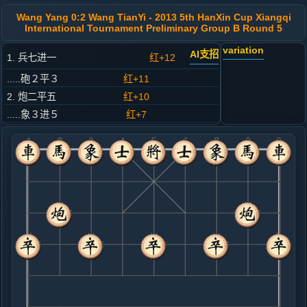
Wang Yang 0:2 Wang TianYi - 2013 5th HanXin Cup Xiangqi
International Tournament Preliminary Group B Round 5
variation
AI支招
1. 兵七进一
红+12
.....砲２平３
红+11
2. 炮二平五
红+10
.....象３进５
红+7
3. 马二进三
红+4
.....卒３进１
红+12
4. 车一平二
红+5
.....卒３进１
红+4
5. 马八进九
红+2
.....车９进１
红+2
6. 仕六进五
黑+5
车二进四
.....车９平２
黑+4
7. 炮五进四
黑+13
炮八平七
.....士４进５
黑+20