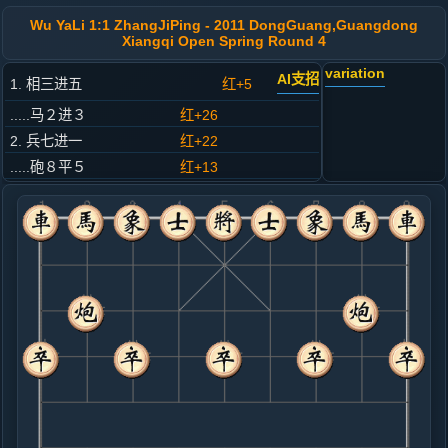
Wu YaLi 1:1 ZhangJiPing - 2011 DongGuang,Guangdong
Xiangqi Open Spring Round 4
variation
AI支招
1. 相三进五
红+5
.....马２进３
红+26
2. 兵七进一
红+22
.....砲８平５
红+13
3. 马八进七
红+14
.....马８进７
红+14
4. 炮二平四
黑+6
.....车９平８
红+2
5. 仕四进五
红+0
.....砲５平６
红+22
车８进４
6. 炮四进四
黑+8
马二进三
.....象３进５
黑+6
卒７进１
7. 炮四平七
黑+20
马二进三
.....士４进５
黑+5
卒７进１