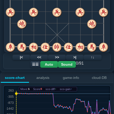
8. 炮八平九
黑+6
.....车１平２
黑+6
砲２进６
9. 车九平八
黑+5
.....卒７进１
黑+2
砲２进６
10. 车八进五
黑+3
车八进六
.....砲２平１
红+0
11. 兵七进一
黑+15
车八进四
.....车８进４
黑+3
象５进３
12. 马二进三
黑+4
|<
<<
>>
>|
↑↓
.....卒７进１
黑+3
0/91
Auto
Sound
☰☰
13. 兵三进一
黑+3
.....车２进４
黑+3
score-chart
analysis
game-info
cloud-DB
14. 兵七平八
黑+3
.....车８平２
黑+2
Move:
1
Score
5
sco-diff
-
sco-gain
-
15. 车一平二
黑+3
.....车２平３
黑+2
16. 马七进八
黑+10
马七进六
.....砲１进４
黑+8