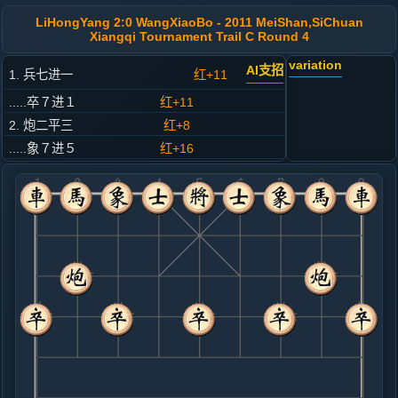
LiHongYang 2:0 WangXiaoBo - 2011 MeiShan,SiChuan
Xiangqi Tournament Trail C Round 4
variation
AI支招
1. 兵七进一
红+11
.....卒７进１
红+11
2. 炮二平三
红+8
.....象７进５
红+16
3. 马二进一
红+14
.....马８进７
红+18
4. 车一平二
红+9
.....车９平８
红+13
5. 车二进四
红+7
.....砲８平９
红+13
马２进１
6. 车二进五
红+9
.....马７退８
红+8
7. 炮八平五
红+10
马八进七
.....马２进３
红+73
车１进１