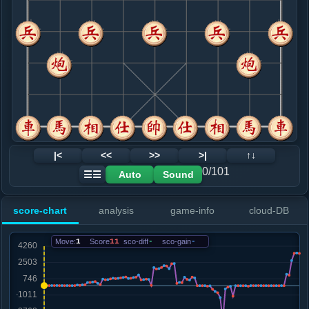
8. 车九进一
红+36
.....马８进７
红+95
车１进１
9. 马八进七
红+96
.....马７进８
红+342
车１进１
10. 车九平二
红+348
.....马８进９
红+396
11. 炮三退一
红+448
炮三平二
.....车１进１
红+254
12. 车二进五
红+122
车二进六
|<
<<
>>
>|
↑↓
.....卒９进１
红+711
卒７进１
0/101
Auto
Sound
☰☰
13. 车二平一
红+645
.....马９退８
红+666
score-chart
analysis
game-info
cloud-DB
14. 马一进二
红+736
.....车１平６
红+811
卒９进１
Move:
1
Score
11
sco-diff
-
sco-gain
-
15. 车一退一
红+763
.....车６进７
红+794
16. 炮三进一
红+846
.....砲２进２
红+890