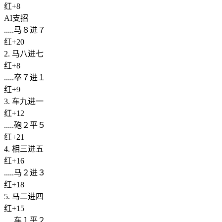
红+8
AI支招
.....马８进７
红+20
2. 马八进七
红+8
.....卒７进１
红+9
3. 车九进一
红+12
.....砲２平５
红+21
4. 相三进五
红+16
.....马２进３
红+18
5. 马二进四
红+15
.....车１平２