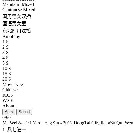
Mandarin Mixed
Cantonese Mixed
国男粤女混播
国语男女童
东北四川混播
AutoPlay
1 S
2 S
3 S
4 S
5 S
10 S
15 S
20 S
MoveType
Chinese
ICCS
WXF
About...
Auto
Sound
0/60
Ma WeiWei 1:1 Yao HongXin - 2012 DongTai City,JiangSu QunWe
1. 兵七进一