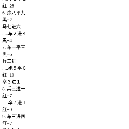
红+28
6. 炮八平九
黑+2
马七进六
.....车２进４
黑+4
7. 车一平三
黑+6
兵三进一
.....砲５平６
红+10
卒３进１
8. 兵三进一
红+7
.....卒７进１
红+9
9. 车三进四
红+7