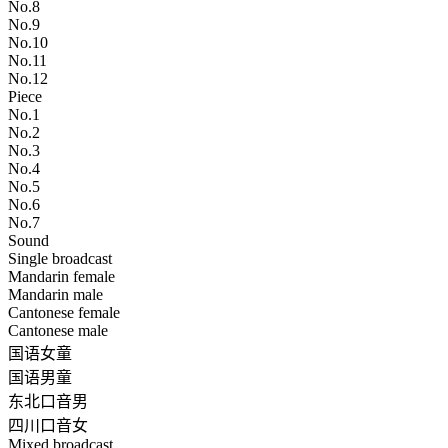
No.8
No.9
No.10
No.11
No.12
Piece
No.1
No.2
No.3
No.4
No.5
No.6
No.7
Sound
Single broadcast
Mandarin female
Mandarin male
Cantonese female
Cantonese male
国语女童
国语男童
东北口音男
四川口音女
Mixed broadcast