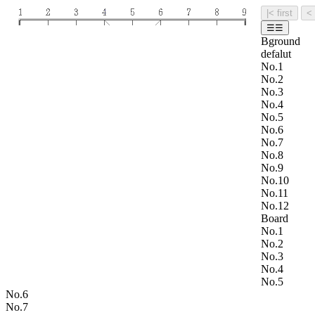
|< first
☰☰
Bground
defalut
No.1
No.2
No.3
No.4
No.5
No.6
No.7
No.8
No.9
No.10
No.11
No.12
Board
No.1
No.2
No.3
No.4
No.5
No.6
No.7