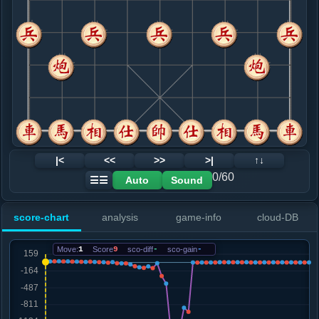
8. 车二进六
黑+4
兵五进一
.....士６进５
红+7
车９平８
9. 仕四进五
黑+15
炮七退一
.....车９平８
黑+17
10. 车二平三
黑+18
.....车８进２
黑+38
11. 炮七平六
黑+73
炮五进四
.....砲６退２
黑+93
砲６进６
12. 车三平四
黑+104
车三平一
|<
<<
>>
>|
↑↓
.....砲６平７
黑+75
0/60
Auto
Sound
☰☰
13. 车四退二
黑+109
马九退七
.....车８进６
黑+15
马７进８
score-chart
analysis
game-info
cloud-DB
14. 炮六退一
黑+261
马九退七
.....车８退４
黑+406
Move:
1
Score
9
sco-diff
-
sco-gain
-
15. 炮六进一
黑+1283
马九退七
.....马７进６
黑+1322
16. 兵九进一
黑+1314
.....砲７进７
黑+871
马３进４