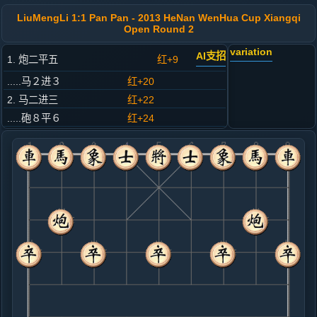
LiuMengLi 1:1 Pan Pan - 2013 HeNan WenHua Cup Xiangqi
Open Round 2
variation
AI支招
1. 炮二平五
红+9
.....马２进３
红+20
2. 马二进三
红+22
.....砲８平６
红+24
3. 车一平二
红+20
.....马８进７
红+21
4. 兵三进一
红+17
.....卒３进１
红+17
5. 马八进九
红+13
.....象７进５
红+11
6. 炮八平七
红+15
炮八平六
.....车１平２
红+10
7. 车九平八
红+6
.....砲２进４
红+5