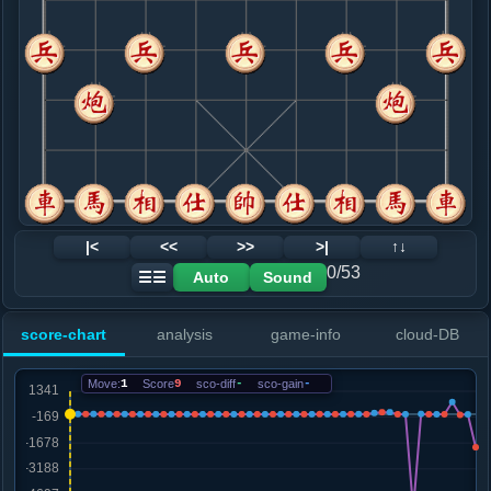
8. 车九平八
红+2
.....车１平３
红+4
9. 车八进七
红+1
.....砲８平９
红+2
10. 车二进九
红+3
.....马７退８
红+3
11. 车八进一
红+1
车八退六
.....士４进５
红+0
12. 车八退七
红+0
|<
<<
>>
>|
↑↓
.....马８进６
红+1
0/53
Auto
Sound
☰☰
13. 车八平二
红+0
.....卒５进１
红+2
score-chart
analysis
game-info
cloud-DB
14. 炮五进三
红+0
.....车３平６
红+4
砲９平７
Move:
1
Score
9
sco-diff
-
sco-gain
-
15. 相七进五
红+3
炮五平九
.....车６进３
红+3
16. 兵五进一
红+2
.....车６平７
红+3
卒７进１