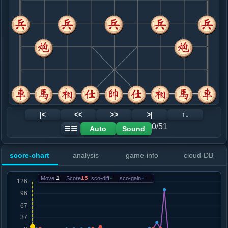
8. 兵三进一
红+5
车九平八
.....车２进４
红+10
马８进７
9. 兵五进一
红+10
.....车６进５
红+8
10. 车一进一
红+15
炮八平九
.....马８进７
红+6
11. 车九平八
红+6
.....车６平１
红+3
车６平４
12. 炮八平六
红+1
车一平二
|<
<<
>>
>|
↑↓
.....车２进５
红+1
0/51
Auto
Sound
☰☰
13. 马六退八
红+2
.....车１平２
红+1
score-chart
analysis
game-info
cloud-DB
14. 车一平二
黑+1
马八进七
.....马７进５
黑+2
Move:
1
Score
15
sco-diff
-
sco-gain
-
15. 马八进六
红+1
.....卒７进１
红+7
卒３进１
16. 马三进五
红+6
.....卒７进１
红+10
卒３进１