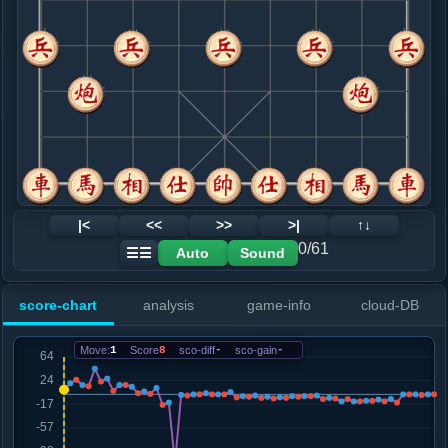
8. 车二平六
红+1
兵三进一
.....士４进５
红+11
砲４退１
9. 兵九进一
黑+18
兵三进一
.....卒３进１
黑+14
10. 炮一平七
黑+118
兵三进一
.....砲２平３
黑+1
砲２退２
11. 炮八平七
黑+2
.....车１平２
红+0
卒３进１
12. 兵七进一
红+0
|<
<<
>>
>|
↑↓
.....砲３进５
红+2
0/61
Auto
Sound
☰☰
13. 马八进七
红+0
.....车２进７
红+0
score-chart
analysis
game-info
cloud-DB
14. 马三退五
红+0
.....砲４平３
红+4
马７进６
Move:
1
Score
8
sco-diff
-
sco-gain
-
15. 相五进七
黑+5
兵九进一
.....象５进３
黑+3
16. 车九进二
黑+4
.....车２进１
黑+2