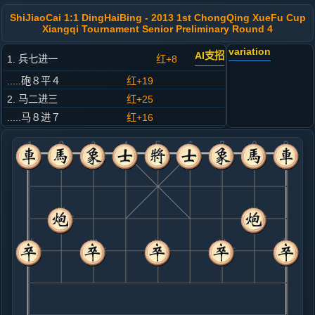
ShiJiaoCai 1:1 DingHaiBing - 2013 1st ChongQing XueFu Cup
Xiangqi Tournament Senior Preliminary Round 4
variation
AI支招
1. 兵七进一
红+8
.....砲８平４
红+19
2. 马二进三
红+25
.....马８进７
红+16
3. 车一平二
红+14
.....卒７进１
红+44
4. 炮二平一
红+22
.....象３进５
红+27
5. 相七进五
红+6
.....车９进１
红+16
马２进４
6. 车二进四
红+16
.....车９平３
红+13
7. 炮一退一
红+2
兵三进一
.....马２进１
红+5
马２进４