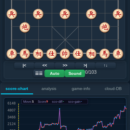
8. 车一平四
红+45
.....车２进４
红+39
车８平４
9. 车九进二
红+78
车四进三
.....士４进５
红+68
10. 车四进三
红+47
.....砲９进４
红+954
卒９进１
11. 马三进一
红+1127
.....车８进２
红+2436
砲５进４
12. 兵七进一
红+1549
马六进四
|<
<<
>>
>|
↑↓
.....车２平３
红+1490
0/103
Auto
Sound
☰☰
13. 马六进四
红+1572
.....马７退８
红+2115
砲５进４
score-chart
analysis
game-info
cloud-DB
14. 马四进五
红+2034
.....象３进５
红+2109
Move:
1
Score
9
sco-diff
-
sco-gain
-
15. 炮七进二
红+2040
炮五退一
.....马３退４
红+1964
16. 炮七平八
红+2029
.....马４进２
红+2026