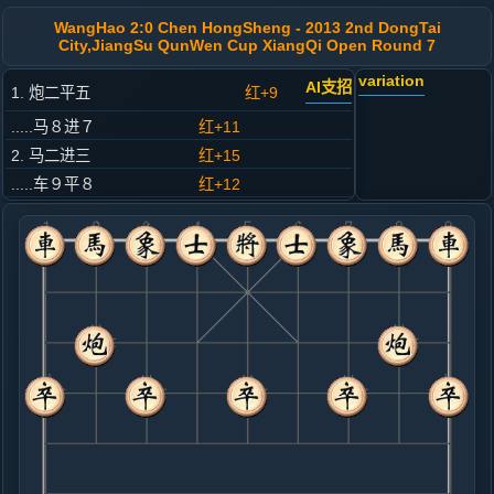
WangHao 2:0 Chen HongSheng - 2013 2nd DongTai
City,JiangSu QunWen Cup XiangQi Open Round 7
variation
AI支招
1. 炮二平五
红+9
.....马８进７
红+11
2. 马二进三
红+15
.....车９平８
红+12
3. 兵七进一
红+6
.....砲８平９
红+12
4. 马八进七
红+8
.....砲２平５
红+23
5. 马七进六
红+10
.....马２进３
红+39
卒７进１
6. 炮八平七
红+3
马六进四
.....车１平２
红+6
7. 车一进一
红+1
兵七进一
.....车８进４
红+69
卒７进１