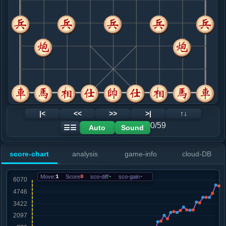
8. 相七进五
红+30
炮八平九
.....卒３进１
红+35
车８进１
9. 兵七进一
红+47
.....车３进４
红+30
10. 马七进六
红+45
.....马４进３
红+73
车８进１
11. 炮八平七
红+132
.....马３进５
红+276
马３退２
12. 车九平八
红+512
|<
<<
>>
>|
↑↓
.....马５进４
红+482
0/59
Auto
Sound
☰☰
13. 车八进七
红+457
.....车３进３
红+499
score-chart
analysis
game-info
cloud-DB
14. 仕六进五
红+451
.....车３退１
红+633
Move:
1
Score
8
sco-diff
-
sco-gain
-
15. 车八进二
红+658
.....士６进５
红+674
16. 马六进八
红+677
.....车３退２
红+560