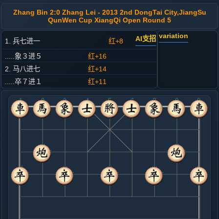
Zhang Bin 2:0 Zhang Lei - 2013 2nd DongTai City,JiangSu
QunWen Cup XiangQi Open Round 5
variation
AI支招
1. 兵七进一
红+8
.....象３进５
红+16
2. 马八进七
红+14
.....卒７进１
红+11
3. 炮二平六
红+5
.....马８进７
红+4
4. 马二进三
红+1
.....马２进４
红+45
5. 车一平二
红+36
.....车９平８
红+95
马７进６
6. 车二进四
红+47
车二进六
.....砲８平９
红+30
7. 车二平四
红+61
车二平六
.....车１平３
红+45
马４进６