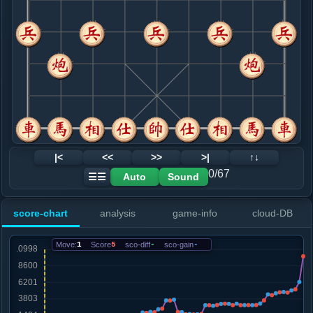
8. 炮二进二
红+58
.....马７进６
红+22
9. 车九进一
红+38
.....砲５平６
红+114
卒７进１
10. 炮八进三
红+122
.....马６进７
红+703
马６退７
11. 炮二平三
红+918
.....车８进９
红+796
12. 马三退二
红+784
|<
<<
>>
>|
↑↓
.....马７退６
红+942
0/67
Auto
Sound
☰☰
13. 兵七进一
红+854
.....马６退５
红+1816
卒３进１
score-chart
analysis
game-info
cloud-DB
14. 兵七进一
红+1763
.....马３退２
红+1907
砲２退１
Move:
1
Score
5
sco-diff
-
sco-gain
-
15. 马七进六
红+1853
.....象３进１
红+2290
砲６平８
16. 马六进四
红+2388
车九平三
.....马２进４
红+3581
象１进３