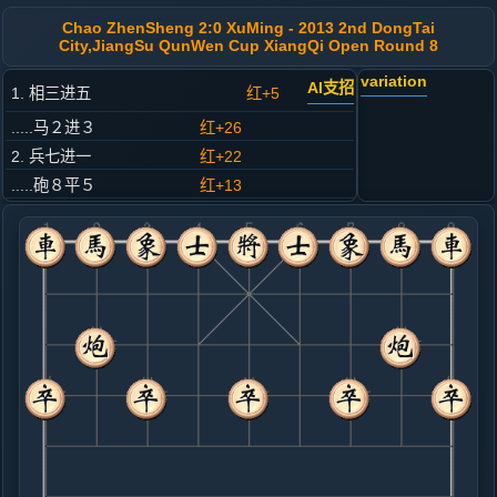
Chao ZhenSheng 2:0 XuMing - 2013 2nd DongTai
City,JiangSu QunWen Cup XiangQi Open Round 8
variation
AI支招
1. 相三进五
红+5
.....马２进３
红+26
2. 兵七进一
红+22
.....砲８平５
红+13
3. 马二进三
红+7
.....马８进７
红+16
4. 车一平二
红+21
.....车９平８
红+10
5. 炮二进四
红+15
.....马７退９
红+188
砲２平１
6. 炮二退二
红+17
炮二平五
.....卒７进１
红+25
车８进４
7. 马八进七
红+16
.....马９进７
红+24
车８进４