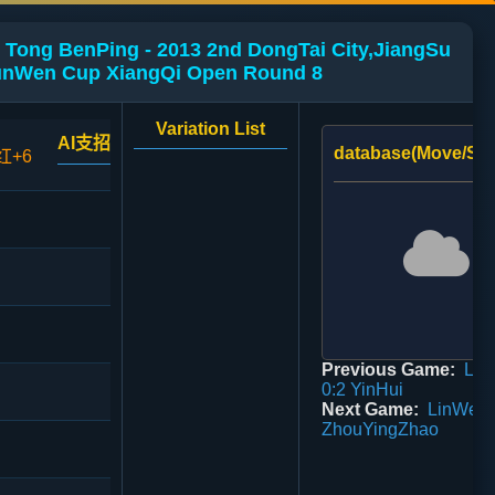
 Tong BenPing - 2013 2nd DongTai City,JiangSu
nWen Cup XiangQi Open Round 8
Variation List
AI支招
database(Move/Sco
红+6
Previous Game:
LiZ
0:2 YinHui
Next Game:
LinWeiG
ZhouYingZhao