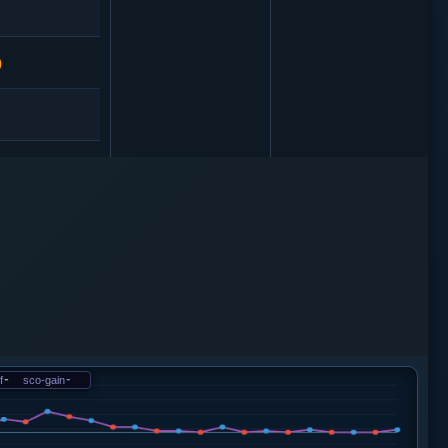
0
6
2
炮八进四
f
-
sco-gain
-
炮二平一