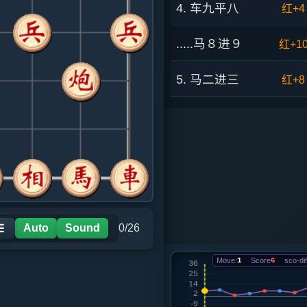
4. 车九平八
红+4
.....马８进９
红+1
5. 马二进三
红+8
.....砲８平６
红+1
6. 车一平二
红+1
.....车９平８
红+9
7. 仕四进五
红+4
Auto
Sound
0/26
☰
.....车８进４
红+4
Move:
1
Score
6
sco-dif
8. 炮二进二
红+1