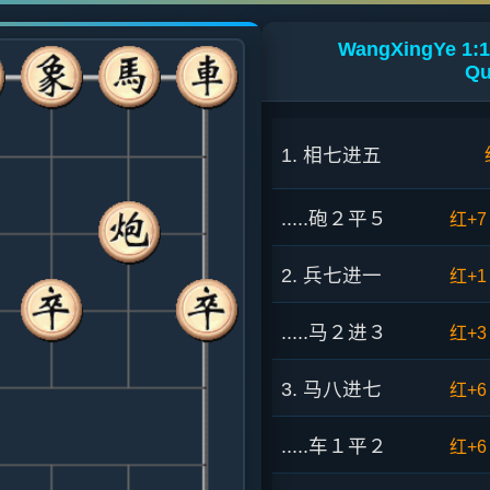
WangXingYe 1:1
Qu
1. 相七进五
.....砲２平５
红+7
2. 兵七进一
红+1
.....马２进３
红+3
3. 马八进七
红+6
.....车１平２
红+6