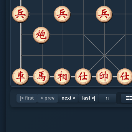
|< first
< prev
next >
last >|
↑↓
☰