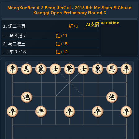
MengXueRen 0:2 Feng JinGui - 2013 5th MeiShan,SiChuan
Xiangqi Open Preliminary Round 3
variation
AI支招
1. 炮二平五
红+9
.....马８进７
红+11
2. 马二进三
红+15
.....车９平８
红+12
3. 车一平二
红+11
.....卒７进１
红+11
4. 车二进六
红+10
.....马２进３
红+7
5. 兵七进一
红+8
.....象３进５
红+11
马７进６
6. 兵三进一
黑+28
马八进七
.....卒７进１
黑+31
7. 车二平三
黑+27
马八进七
.....马３退５
黑+19