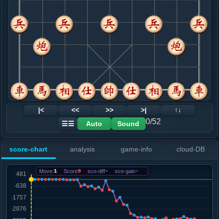
8. 炮八进四
黑+645
车三退二
.....卒３进１
黑+510
9. 兵七进一
黑+691
.....车１平３
黑+630
砲８退１
10. 兵七平六
黑+896
马八进七
.....车３进３
黑+741
砲８退１
11. 炮八平五
黑+1045
.....马７进５
黑+112
卒７进１
12. 车三平五
黑+996
炮五进四
|<
<<
>>
>|
↑↓
.....车３进６
黑+1131
0/52
Auto
Sound
☰☰
13. 车五平三
黑+2078
马三退五
.....马５进３
黑+1737
车３退１
score-chart
analysis
game-info
cloud-DB
14. 马三退五
黑+2422
兵六平七
.....车３退４
黑+2487
Move:
1
Score
9
sco-diff
-
sco-gain
-
15. 兵六平七
黑+3293
车九进二
.....砲８进７
黑+3459
16. 兵七进一
黑+3676
马五进三
.....车８进７
黑+3653