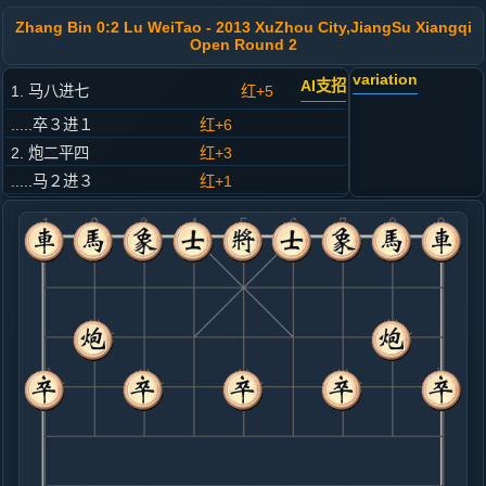
Zhang Bin 0:2 Lu WeiTao - 2013 XuZhou City,JiangSu Xiangqi
Open Round 2
variation
AI支招
1. 马八进七
红+5
.....卒３进１
红+6
2. 炮二平四
红+3
.....马２进３
红+1
3. 马二进三
红+0
.....马８进９
红+1
4. 车一平二
红+1
.....车９平８
红+0
5. 兵三进一
黑+3
.....车１进１
红+1
砲８平７
6. 炮八平九
红+0
.....卒７进１
红+2
7. 兵三进一
红+0
.....车１平７
红+1