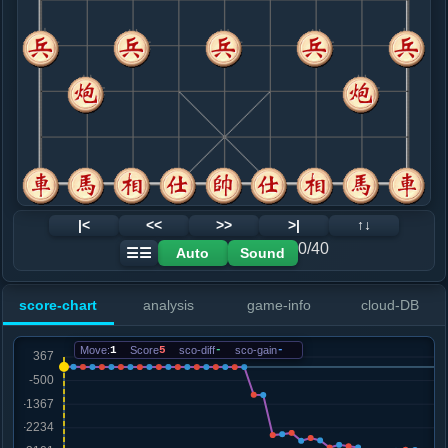
8. 车九平八
红+0
马三进四
.....车７进３
红+0
9. 马三进四
红+0
.....卒３进１
红+0
砲２平１
10. 兵七进一
黑+2
.....马３进２
黑+2
11. 马四进五
黑+1021
炮九平八
.....砲２进７
黑+1030
12. 炮四平五
黑+2501
车二进七
|<
<<
>>
>|
↑↓
.....车７退３
黑+2469
0/40
Auto
Sound
☰☰
13. 马五进七
黑+2422
.....士６进５
黑+2712
score-chart
analysis
game-info
cloud-DB
14. 马七退八
黑+2609
.....砲２平１
黑+2698
Move:
1
Score
5
sco-diff
-
sco-gain
-
15. 炮九退一
黑+2961
兵五进一
.....砲８平４
黑+2861
16. 车二进九
黑+2913
.....马９退８
黑+2958