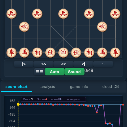
8. 车九平六
红+11
.....士４进５
红+12
9. 炮二进二
黑+23
车六进四
.....砲２退２
红+0
卒３进１
10. 炮二平六
黑+3
车六进四
.....车８进９
黑+2
11. 马三退二
黑+2
.....车３进１
黑+2
12. 炮八平九
黑+4
车六进五
|<
<<
>>
>|
↑↓
.....车３平４
黑+2
0/49
Auto
Sound
☰☰
13. 车六平八
黑+3
.....砲２平３
黑+2
score-chart
analysis
game-info
cloud-DB
14. 车八进八
黑+9
马七进六
.....车４平３
黑+5
Move:
1
Score
4
sco-diff
-
sco-gain
-
15. 马七进八
黑+35
车八退四
.....砲４退２
黑+7
卒３进１
16. 车八退二
黑+27
车八退四
.....卒３进１
黑+31
马７进６