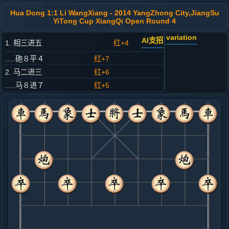
Hua Dong 1:1 Li WangXiang - 2014 YangZhong City,JiangSu
YiTong Cup XiangQi Open Round 4
variation
AI支招
1. 相三进五
红+4
.....砲８平４
红+7
2. 马二进三
红+6
.....马８进７
红+5
3. 车一平二
红+6
.....车９平８
红+7
4. 炮二进四
红+6
.....卒７进１
红+6
5. 兵七进一
红+4
.....象３进５
红+20
马２进１
6. 马八进七
红+8
.....马２进４
红+10
7. 车九进一
红+9
.....车１平３
红+15