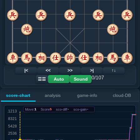
8. 兵三平二
黑+417
马四进三
.....车２进５
黑+466
9. 马四退三
黑+370
.....砲５平７
黑+77
卒９进１
10. 炮八平九
黑+82
.....卒３进１
红+0
车２平４
11. 马三进四
黑+31
车八进四
.....车９进１
黑+23
12. 炮二平四
黑+323
车八进四
|<
<<
>>
>|
↑↓
.....车９平４
黑+436
车２进４
0/107
Auto
Sound
☰☰
13. 车八进四
黑+605
兵二进一
.....卒３平２
黑+520
score-chart
analysis
game-info
cloud-DB
14. 马七退五
黑+612
车一平二
.....砲７平５
黑+680
Move:
1
Score
5
sco-diff
-
sco-gain
-
15. 马五进三
黑+661
.....砲５进４
黑+614
16. 仕四进五
黑+627
.....卒５进１
黑+586