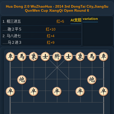
Hua Dong 2:0 WuZhaoHua - 2014 3rd DongTai City,JiangSu
QunWen Cup XiangQi Open Round 6
variation
AI支招
1. 相三进五
红+5
.....砲２平５
红+10
2. 马八进七
红+4
.....马２进３
红+9
3. 车九平八
红+4
.....车１平２
红+14
4. 马二进三
红+3
.....卒３进１
红+4
5. 兵三进一
红+7
.....砲８进４
红+6
6. 马三进四
红+3
炮八进四
.....马８进９
红+6
砲８平３
7. 兵三进一
黑+75
炮八进四
.....砲８平３
黑+26