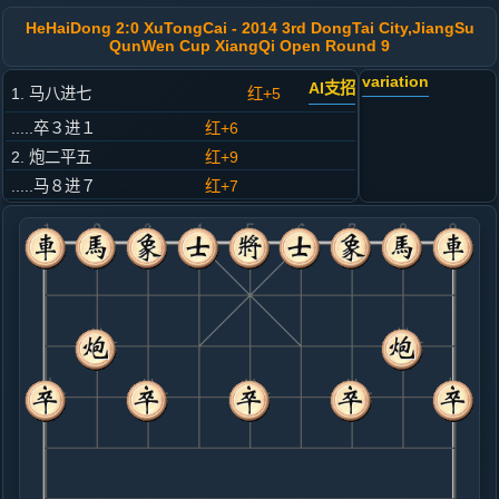
HeHaiDong 2:0 XuTongCai - 2014 3rd DongTai City,JiangSu
QunWen Cup XiangQi Open Round 9
variation
AI支招
1. 马八进七
红+5
.....卒３进１
红+6
2. 炮二平五
红+9
.....马８进７
红+7
3. 马二进三
红+7
.....车９平８
红+6
4. 车一平二
红+4
.....砲８进４
红+4
5. 兵三进一
红+6
.....马２进３
红+4
6. 马三进四
红+0
.....砲８进１
红+42
车１进１
7. 炮八进四
红+50
.....砲８平３
红+855
象３进５