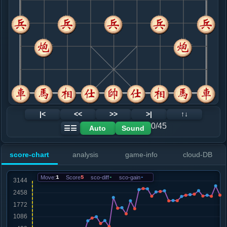
8. 车二进九
红+1011
.....马７退８
红+1087
9. 马四进五
红+703
车九进二
.....马３进４
红+866
象３进５
10. 车九进二
红+524
马五进七
.....卒３进１
红+2190
士６进５
11. 马五退七
红+1577
马五进七
.....砲２平５
红+1607
士６进５
12. 车九平七
红+1256
炮五进五
|<
<<
>>
>|
↑↓
.....士４进５
红+2003
士６进５
0/45
Auto
Sound
☰☰
13. 车七平六
红+1548
炮八平五
.....马４进６
红+2645
马４进３
score-chart
analysis
game-info
cloud-DB
14. 炮八平五
红+2704
兵七进一
.....车１进１
红+2689
Move:
1
Score
5
sco-diff
-
sco-gain
-
15. 仕六进五
红+2267
兵七进一
.....马６退５
红+2511
马８进７
16. 炮五进四
红+2536
.....马８进７
红+2575