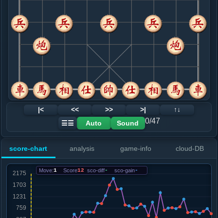
8. 马二进三
红+604
.....车６进３
红+601
车４进３
9. 炮二平三
红+593
炮八进二
.....士４进５
红+961
车４进３
10. 炮八进二
红+949
.....车６进２
红+1272
砲５平３
11. 炮八平七
红+1708
.....车６平７
红+1978
砲２平４
12. 车二进二
红+1531
炮三平四
|<
<<
>>
>|
↑↓
.....砲２进４
红+1559
0/47
Auto
Sound
☰☰
13. 马三进五
红+890
炮七进五
.....象７进５
红+855
score-chart
analysis
game-info
cloud-DB
14. 炮七进五
红+752
车九平八
.....马７进６
红+770
Move:
1
Score
12
sco-diff
-
sco-gain
-
15. 车九平八
红+924
炮三平四
.....车４平２
红+836
16. 炮七平九
红+454
炮七退二
.....马１退３
红+1004
马６进４