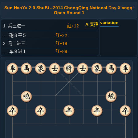
Sun HaoYu 2:0 ShuBi - 2014 ChongQing National Day Xiangqi
Open Round 1
variation
AI支招
1. 兵三进一
红+12
.....砲８平５
红+22
2. 马二进三
红+19
.....车９进１
红+89
3. 车一平二
红+52
.....车９平６
红+94
4. 马八进七
红+47
.....马８进７
红+76
5. 仕六进五
红+33
.....马２进１
红+86
卒３进１
6. 马三进二
红+51
兵七进一
.....车１进１
红+508
砲２平３
7. 相七进五
红+288
马二进三
.....车１平４
红+575
砲２平３