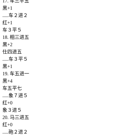
17. 车三平五
黑+1
.....车２进２
红+1
车３平５
18. 相三进五
黑+2
仕四进五
.....车３平５
黑+1
19. 车五进一
黑+4
车五平七
.....象７进５
红+0
象３进５
20. 马三进五
红+0
.....砲２进２