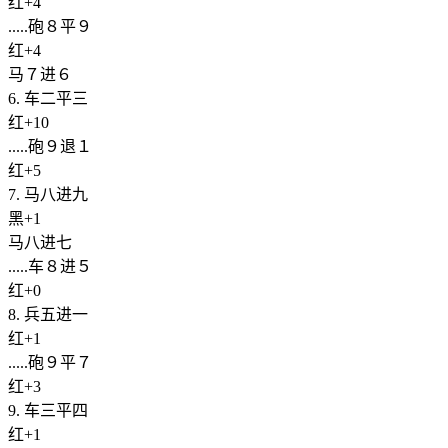
红+4
.....砲８平９
红+4
马７进６
6. 车二平三
红+10
.....砲９退１
红+5
7. 马八进九
黑+1
马八进七
.....车８进５
红+0
8. 兵五进一
红+1
.....砲９平７
红+3
9. 车三平四
红+1