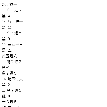
炮七退一
.....车３进２
黑+41
14. 兵七进一
黑+11
.....车３退５
黑+9
15. 车四平三
黑+22
炮五进六
.....砲２进２
黑+1
象７进９
16. 炮五进六
黑+2
.....马７退５
红+0
士６进５