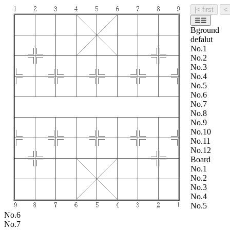
|< first
☰☰
Bground
defalut
No.1
No.2
No.3
No.4
No.5
No.6
No.7
No.8
No.9
No.10
No.11
No.12
Board
No.1
No.2
No.3
No.4
No.5
No.6
No.7