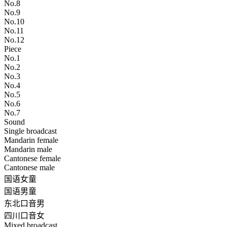
No.8
No.9
No.10
No.11
No.12
Piece
No.1
No.2
No.3
No.4
No.5
No.6
No.7
Sound
Single broadcast
Mandarin female
Mandarin male
Cantonese female
Cantonese male
国语女童
国语男童
东北口音男
四川口音女
Mixed broadcast