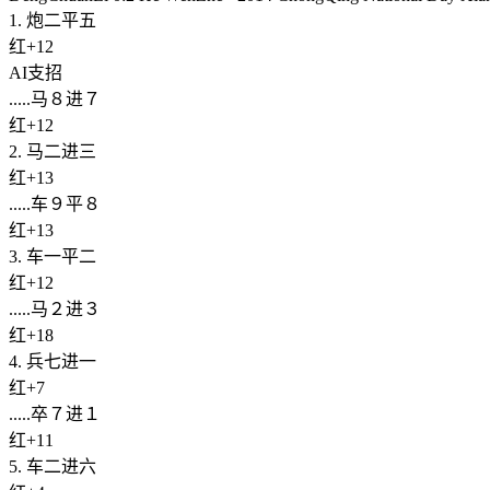
1. 炮二平五
红+12
AI支招
.....马８进７
红+12
2. 马二进三
红+13
.....车９平８
红+13
3. 车一平二
红+12
.....马２进３
红+18
4. 兵七进一
红+7
.....卒７进１
红+11
5. 车二进六