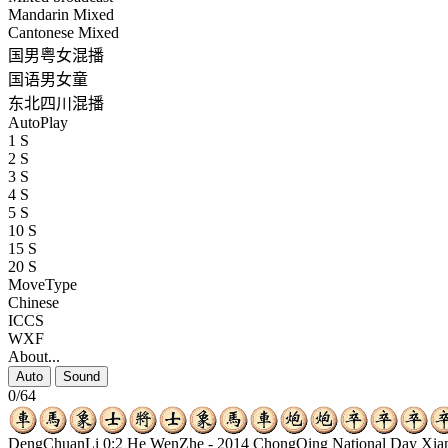
Mandarin Mixed
Cantonese Mixed
国男粤女混播
国语男女童
东北四川混播
AutoPlay
1 S
2 S
3 S
4 S
5 S
10 S
15 S
20 S
MoveType
Chinese
ICCS
WXF
About...
Auto
Sound
0/64
DengChuanLi 0:2 He WenZhe - 2014 ChongQing National Day Xia