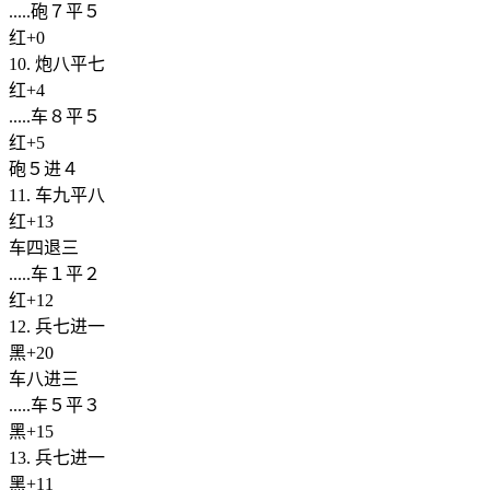
.....砲７平５
红+0
10. 炮八平七
红+4
.....车８平５
红+5
砲５进４
11. 车九平八
红+13
车四退三
.....车１平２
红+12
12. 兵七进一
黑+20
车八进三
.....车５平３
黑+15
13. 兵七进一
黑+11