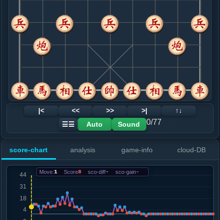
8. 车三进三
红+12
.....砲８退１
红+24
马７进８
9. 炮二平四
红+10
炮八平九
.....士６进５
红+17
砲８平７
10. 仕六进五
红+8
车三平二
.....车１平４
红+8
砲８平７
11. 兵九进一
红+5
车三平二
.....车９平６
红+7
砲８平７
12. 车九平六
红+0
马七进六
|<
<<
>>
>|
↑↓
.....车４进８
红+0
0/77
Auto
Sound
☰☰
13. 帅五平六
红+0
马七退六
.....砲８平７
红+0
score-chart
analysis
game-info
cloud-DB
14. 车三平二
红+0
.....车６进４
红+0
Move:
1
Score
8
sco-diff
-
sco-gain
-
15. 兵一进一
黑+2
帅六平五
.....卒９进１
黑+1
卒１进１
16. 车二平一
黑+1
.....卒３进１
红+1
卒１进１