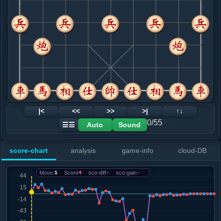
8. 仕四进五
红+5
兵一进一
.....象７进５
红+8
砲８平７
9. 车一平四
红+9
.....士６进５
红+13
10. 车四进五
红+11
.....车２平４
红+11
11. 兵一进一
黑+23
炮八平六
.....砲８退１
红+3
砲８退２
12. 炮八平六
红+7
|<
<<
>>
>|
↑↓
.....马４退３
红+4
0/55
Auto
Sound
☰☰
13. 炮六平四
黑+15
车八进四
.....车４进２
黑+18
score-chart
analysis
game-info
cloud-DB
14. 车四平六
黑+19
.....马３进４
黑+12
Move:
1
Score
4
sco-diff
-
sco-gain
-
15. 炮四平六
黑+66
炮四退四
.....卒７进１
黑+49
16. 兵三进一
黑+41
.....车９平７
黑+80