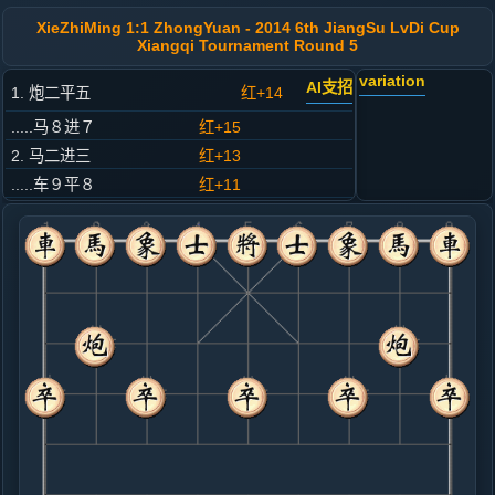
XieZhiMing 1:1 ZhongYuan - 2014 6th JiangSu LvDi Cup
Xiangqi Tournament Round 5
variation
AI支招
1. 炮二平五
红+14
.....马８进７
红+15
2. 马二进三
红+13
.....车９平８
红+11
3. 兵七进一
红+6
.....卒７进１
红+11
4. 马八进七
红+8
.....马２进３
红+9
5. 炮八进二
红+3
.....车１进１
红+7
马７进８
6. 车九进一
红+2
车一平二
.....车１平４
红+3
马７进８
7. 马七进六
红+0
.....象７进５
红+10
砲８进３