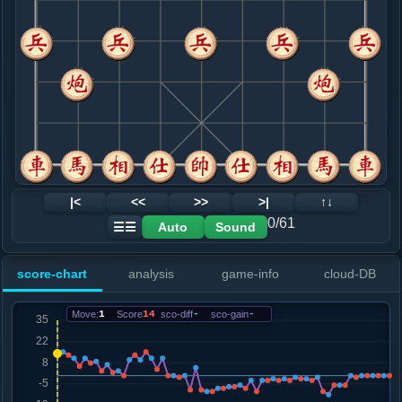
8. 炮五平六
红+13
.....车４平６
红+10
9. 相七进五
红+15
车一进一
.....车８进１
红+11
砲８进３
10. 车一平二
红+4
马六进七
.....砲８进４
红+11
砲８进３
11. 车二进一
红+0
仕六进五
.....马７进６
红+0
12. 马六进四
黑+1
|<
<<
>>
>|
↑↓
.....车６进３
红+0
0/61
Auto
Sound
☰☰
13. 车九平七
黑+9
炮六平七
.....马３退５
红+5
卒１进１
score-chart
analysis
game-info
cloud-DB
14. 车二平四
黑+9
炮六平七
.....马５进７
黑+10
Move:
1
Score
14
sco-diff
-
sco-gain
-
15. 车四进四
黑+10
.....马７进６
黑+8
16. 炮八进二
黑+8
炮六平九
.....卒５进１
黑+7