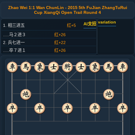
Zhao Wei 1:1 Wan ChunLin - 2015 5th FuJian ZhangTuRui
Cup XiangQi Open Trail Round 4
variation
AI支招
1. 相三进五
红+5
.....马２进３
红+26
2. 兵七进一
红+22
.....卒７进１
红+26
3. 马八进七
红+16
.....马８进７
红+19
4. 车九进一
红+7
.....车１进１
红+22
5. 马二进四
红+5
.....车１平６
红+16
马７进６
6. 车一平三
红+16
马七进六
.....砲８平９
红+23
7. 兵三进一
红+23
.....卒７进１
红+49