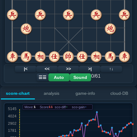
8. 车二进九
红+241
.....马７退８
红+265
9. 兵三进一
红+238
.....象５进７
红+228
10. 马七进六
红+264
.....马８进７
红+401
象７退５
11. 马三进四
红+569
.....卒３进１
红+816
砲９进４
12. 兵七进一
红+868
|<
<<
>>
>|
↑↓
.....车１平４
红+1027
0/61
Auto
Sound
☰☰
13. 马六退七
红+995
.....车４进７
红+1049
马７进６
score-chart
analysis
game-info
cloud-DB
14. 车九进二
红+1037
.....马７进６
红+1583
象７退５
Move:
1
Score
11
sco-diff
-
sco-gain
-
15. 仕四进五
红+1072
兵七进一
.....车４进１
红+1898
车４退４
16. 兵七进一
红+1798
.....马３退４
红+1859
砲２进２