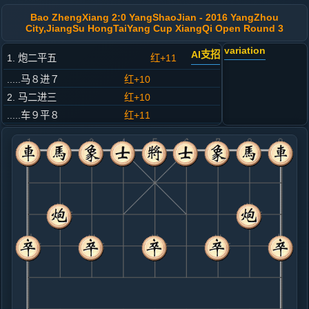
Bao ZhengXiang 2:0 YangShaoJian - 2016 YangZhou
City,JiangSu HongTaiYang Cup XiangQi Open Round 3
variation
AI支招
1. 炮二平五
红+11
.....马８进７
红+10
2. 马二进三
红+10
.....车９平８
红+11
3. 车一平二
红+8
.....卒７进１
红+7
4. 兵七进一
红+10
.....马２进３
红+5
5. 马八进七
红+17
.....象３进５
红+16
砲２进４
6. 炮八进二
红+17
炮八平九
.....士４进５
红+30
卒３进１
7. 兵三进一
红+89
.....砲８平９
红+219
砲２进２