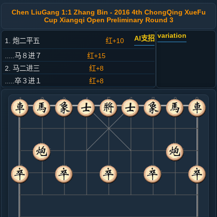
Chen LiuGang 1:1 Zhang Bin - 2016 4th ChongQing XueFu
Cup Xiangqi Open Preliminary Round 3
variation
AI支招
1. 炮二平五
红+10
.....马８进７
红+15
2. 马二进三
红+8
.....卒３进１
红+8
3. 车一平二
红+14
.....车９平８
红+10
4. 兵三进一
红+5
.....马２进３
红+9
5. 马八进九
红+11
.....卒１进１
红+9
车１进１
6. 炮八平六
黑+2
炮八进四
.....砲８进２
红+0
7. 车二进四
黑+2
炮六进四
.....象７进５
黑+1