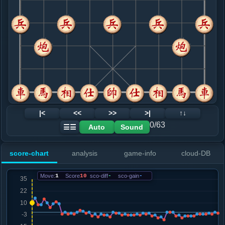
8. 炮六进四
黑+2
.....卒１进１
红+0
9. 兵九进一
红+2
.....车１进３
红+1
10. 炮六平三
黑+1
炮六退二
.....车１进２
红+0
11. 兵三进一
黑+4
马九退七
.....车１平８
黑+2
12. 马三进二
黑+5
|<
<<
>>
>|
↑↓
.....象５进７
黑+2
0/63
Auto
Sound
☰☰
13. 车九平八
黑+3
.....砲２进２
黑+3
score-chart
analysis
game-info
cloud-DB
14. 车八进四
黑+5
炮五平三
.....象７退５
红+0
车８进３
Move:
1
Score
10
sco-diff
-
sco-gain
-
15. 炮五平三
黑+1
炮三退五
.....砲８平７
黑+1
马７退９
16. 相三进五
黑+3
炮三平二
.....士６进５
黑+2
车８进３