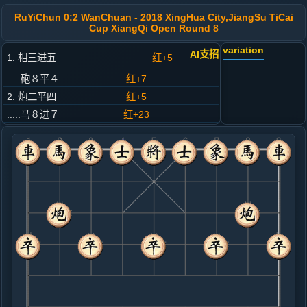
RuYiChun 0:2 WanChuan - 2018 XingHua City,JiangSu TiCai
Cup XiangQi Open Round 8
variation
AI支招
1. 相三进五
红+5
.....砲８平４
红+7
2. 炮二平四
红+5
.....马８进７
红+23
3. 马二进三
红+6
.....车９平８
红+14
4. 马八进七
红+0
.....车８进４
红+11
5. 兵三进一
红+6
.....马２进３
红+12
6. 马三进四
黑+1
车一平二
.....卒３进１
红+0
7. 炮八进四
黑+7
车一平三
.....砲４平６
黑+5