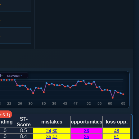
4
3
3
0
砲２平４
相七进五
f
-
sco-gain
-
3
车９进１
相三进五
:6.1)
车９进１
ST-
nding
mistakes
opportunities
loss opp.
Score
.0
8.5
24
60
36
48
兵七进一
.0
8.4
35
47
25
61