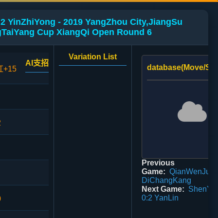
:2 YinZhiYong - 2019 YangZhou City,JiangSu
TaiYang Cup XiangQi Open Round 6
Variation List
AI支招
database(Move/Sco
红+15
2
Previous
Game:
QianWenJun 
DiChangKang
Next Game:
ShenYu
0:2 YanLin
0