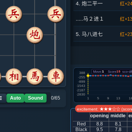
4. 炮二平一
红+2
.....马２进１
红+1
5. 马八进七
红+2
.....砲２进４
红+12
6. 马七进八
红+6
Move:
1
Score
15
sco-dif
.....砲２平７
红+2
7. 相七进五
红+5
Auto
Sound
0/65
☰
excitement: ★★★☆☆ (score
.....车１进１
红+4
opening
middle
e
Red
8.8
8.1
8. 仕六进五
黑+5
Black
9.5
7.8