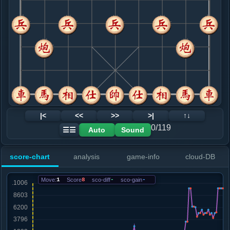
8. 马二进三
红+13
.....车１平２
红+11
9. 车九平八
红+12
炮八平九
.....车２进６
红+11
10. 炮八平九
红+14
相七进五
.....车２平３
红+18
11. 车八进二
红+14
.....车３退１
红+18
12. 相七进五
红+14
|<
<<
>>
>|
↑↓
.....车３退１
红+16
0/119
Auto
Sound
☰☰
13. 马七进六
红+15
.....卒７进１
红+12
卒１进１
score-chart
analysis
game-info
cloud-DB
14. 兵三进一
红+14
.....车３平７
红+13
Move:
1
Score
8
sco-diff
-
sco-gain
-
15. 车八进二
红+16
.....卒１进１
红+17
16. 炮一退一
红+11
.....士６进５
红+13