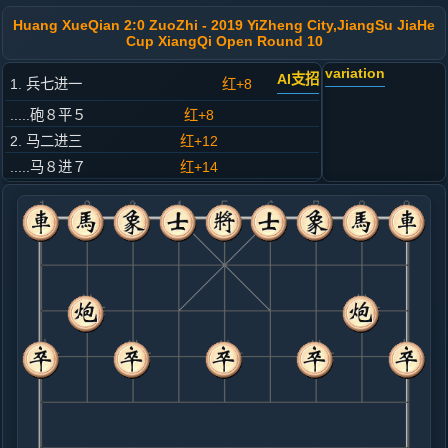
Huang XueQian 2:0 ZuoZhi - 2019 YiZheng City,JiangSu JiaHe
Cup XiangQi Open Round 10
variation
AI支招
1. 兵七进一
红+8
.....砲８平５
红+8
2. 马二进三
红+12
.....马８进７
红+14
3. 车一平二
红+9
.....车９平８
红+14
4. 马八进七
红+12
.....车８进４
红+11
5. 炮二平一
红+7
.....车８进５
红+8
6. 马三退二
红+9
.....马２进１
红+8
卒７进１
7. 兵三进一
红+8
.....砲２平３
红+10